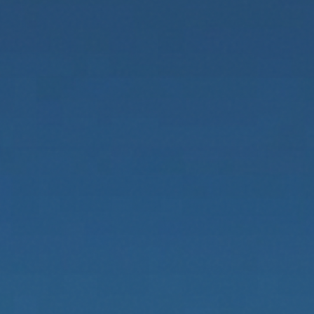
←
ATRÁS
ES
EN