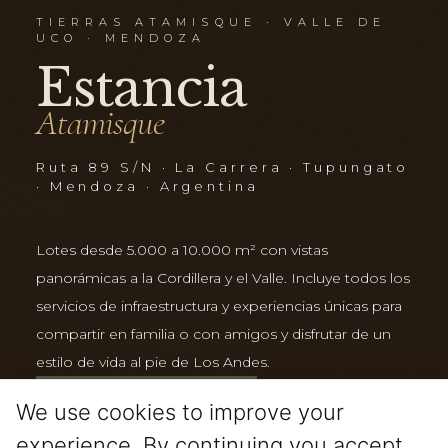
TIERRAS ATAMISQUE · VALLE DE
UCO · MENDOZA
Estancia
Atamisque
Ruta 89 S/N · La Carrera · Tupungato
· Mendoza · Argentina
Lotes desde 5.000 a 10.000 m² con vistas
panorámicas a la Cordillera y el Valle. Incluye todos los
servicios de infraestructura y experiencias únicas para
compartir en familia o con amigos y disfrutar de un
estilo de vida al pie de Los Andes.
VER PROPUESTA
We use cookies to improve your
experience. By continuing you accept
EXPERIENCIAS