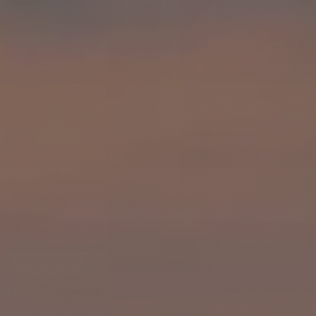
←
ATRÁS