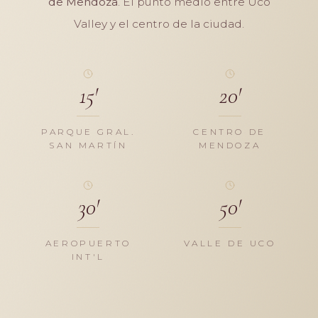
de Mendoza
. El punto medio entre Uco
Valley y el centro de la ciudad.
15'
20'
PARQUE GRAL.
CENTRO DE
SAN MARTÍN
MENDOZA
30'
50'
AEROPUERTO
VALLE DE UCO
INT'L